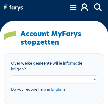
O
v
e
r
s
l
Account MyFarys
a
stopzetten
a
n
e
n
Over welke gemeente wil je informatie
n
krijgen?
a
a
r
d
Do you require help in
English
?
e
i
n