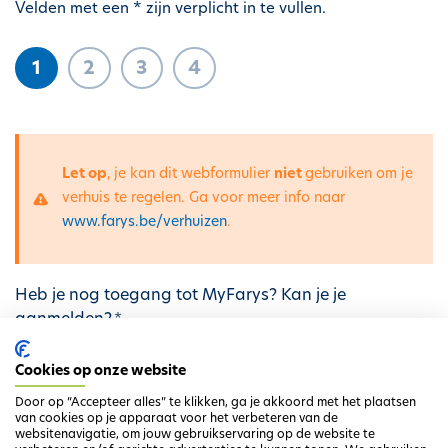
Velden met een * zijn verplicht in te vullen.
h
o
1
2
3
4
u
d
g
a
a
Let op
, je kan dit webformulier
niet
gebruiken om je
W
n
verhuis te regelen. Ga voor meer info naar
a
www.farys.be/verhuizen
.
a
r
Heb je nog toegang tot MyFarys? Kan je je
s
aanmelden?
c
Ja
h
Cookies op onze website
Nee
u
Door op “Accepteer alles” te klikken, ga je akkoord met het plaatsen
w
van cookies op je apparaat voor het verbeteren van de
websitenavigatie, om jouw gebruikservaring op de website te