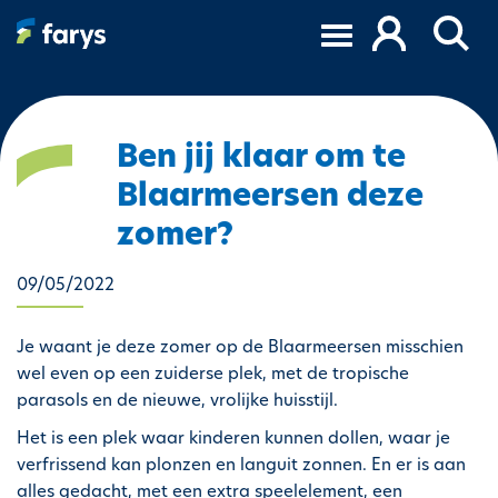
O
v
e
r
s
l
Ben jij klaar om te
a
Blaarmeersen deze
a
n
zomer?
e
n
09/05/2022
n
a
Je waant je deze zomer op de Blaarmeersen misschien
a
wel even op een zuiderse plek, met de tropische
r
parasols en de nieuwe, vrolijke huisstijl.
d
e
Het is een plek waar kinderen kunnen dollen, waar je
i
verfrissend kan plonzen en languit zonnen.
En er is aan
n
alles gedacht, met een extra speelelement, een