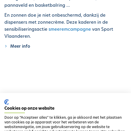
h
pannaveld en basketbalring …
o
En zonnen doe je niet onbeschermd, dankzij de
u
dispensers met zonnecrème. Deze kaderen in de
d
sensibiliseringsactie
smeeremcampagne
van Sport
g
Vlaanderen.
a
Meer info
a
n
Ga terug naar het overzicht
Cookies op onze website
Door op “Accepteer alles” te klikken, ga je akkoord met het plaatsen
van cookies op je apparaat voor het verbeteren van de
websitenavigatie, om jouw gebruikservaring op de website te