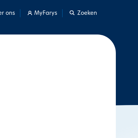
r ons
MyFarys
Zoeken