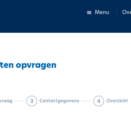
Menu
Ove
ten opvragen
3
4
vraag
Contactgegevens
Overzicht