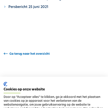
h
Persbericht 25 juni 2021
o
u
d
g
a
a
n
Ga terug naar het overzicht
Cookies op onze website
Door op “Accepteer alles” te klikken, ga je akkoord met het plaatsen
van cookies op je apparaat voor het verbeteren van de
websitenavigatie, om jouw gebruikservaring op de website te