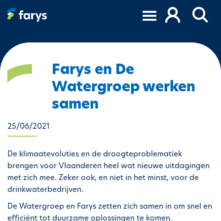
O
v
e
r
s
l
Farys en De
a
Watergroep werken
a
n
samen
e
n
25/06/2021
n
a
De klimaatevoluties en de droogteproblematiek
a
brengen voor Vlaanderen heel wat nieuwe uitdagingen
r
met zich mee. Zeker ook, en niet in het minst, voor de
d
drinkwaterbedrijven.
e
i
De Watergroep en Farys zetten zich samen in om snel en
n
efficiënt tot duurzame oplossingen te komen.