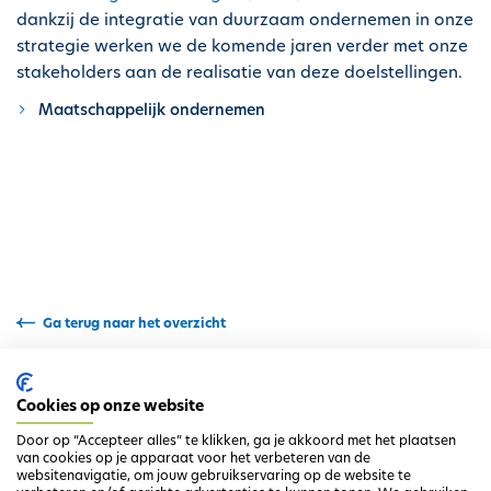
h
dankzij de integratie van duurzaam ondernemen in onze
o
strategie werken we de komende jaren verder met onze
u
stakeholders aan de realisatie van deze doelstellingen.
d
Maatschappelijk ondernemen
g
a
a
n
Ga terug naar het overzicht
Cookies op onze website
Door op “Accepteer alles” te klikken, ga je akkoord met het plaatsen
van cookies op je apparaat voor het verbeteren van de
websitenavigatie, om jouw gebruikservaring op de website te