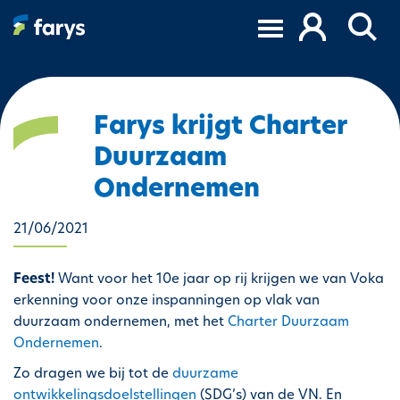
O
v
e
r
s
l
Farys krijgt Charter
a
Duurzaam
a
n
Ondernemen
e
n
21/06/2021
n
a
Feest!
Want voor het 10e jaar op rij krijgen we van Voka
a
erkenning voor onze inspanningen op vlak van
r
duurzaam ondernemen, met het
Charter Duurzaam
d
Ondernemen
.
e
i
Zo dragen we bij tot de
duurzame
n
ontwikkelingsdoelstellingen
(SDG’s) van de VN. En