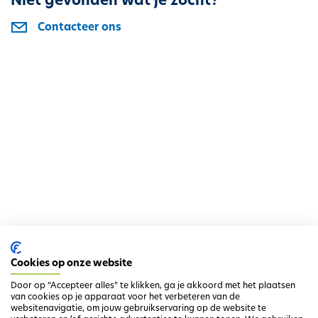
Niet gevonden wat je zocht?
h
Contacteer ons
o
u
d
g
a
a
n
Cookies op onze website
Door op “Accepteer alles” te klikken, ga je akkoord met het plaatsen
van cookies op je apparaat voor het verbeteren van de
websitenavigatie, om jouw gebruikservaring op de website te