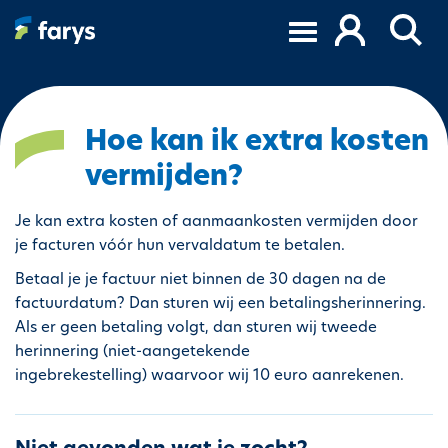
O
v
e
r
s
l
Hoe kan ik extra kosten
a
vermijden?
a
n
Je kan extra kosten of aanmaankosten vermijden door
e
je facturen vóór hun vervaldatum te betalen.
n
n
Betaal je je factuur niet binnen de 30 dagen na de
a
factuurdatum? Dan sturen wij een betalingsherinnering.
a
Als er geen betaling volgt, dan sturen wij tweede
r
herinnering (niet-aangetekende
d
ingebrekestelling) waarvoor wij 10 euro aanrekenen.
e
i
n