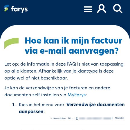
O
v
e
r
s
l
Hoe kan ik mijn factuur
a
via e-mail aanvragen?
a
n
Let op: de informatie in deze FAQ is niet van toepassing
e
op alle klanten. Afhankelijk van je klanttype is deze
n
optie wel of niet beschikbaar.
n
a
Je kan de verzendwijze van je facturen en andere
a
documenten zelf instellen via
MyFarys
:
r
Kies in het menu voor '
Verzendwijze documenten
d
aanpassen
'.
e
i
n