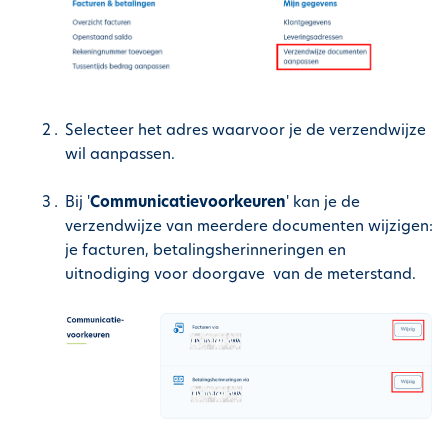
h
o
u
d
g
Selecteer het adres waarvoor je de verzendwijze
a
wil aanpassen.
a
n
Bij '
Communicatievoorkeuren
' kan je de
verzendwijze van meerdere documenten wijzigen:
je facturen, betalingsherinneringen en
uitnodiging voor doorgave van de meterstand.