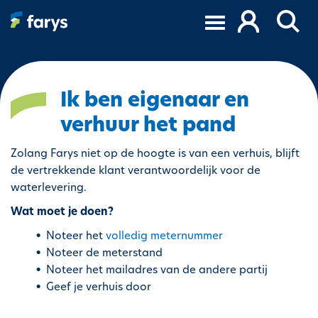
O
v
e
r
s
l
Ik ben eigenaar en
a
verhuur het pand
a
n
Zolang Farys niet op de hoogte is van een verhuis, blijft
e
de vertrekkende klant verantwoordelijk voor de
n
waterlevering.
n
a
Wat moet je doen?
a
Noteer het
volledig meternummer
r
Noteer de meterstand
d
Noteer het mailadres van de andere partij
e
Geef je verhuis door
i
n