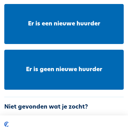
h
o
u
Er is een nieuwe huurder
d
g
a
a
n
Er is geen nieuwe huurder
Niet gevonden wat je zocht?
Contacteer ons