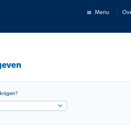
Menu
Ove
geven
krijgen?