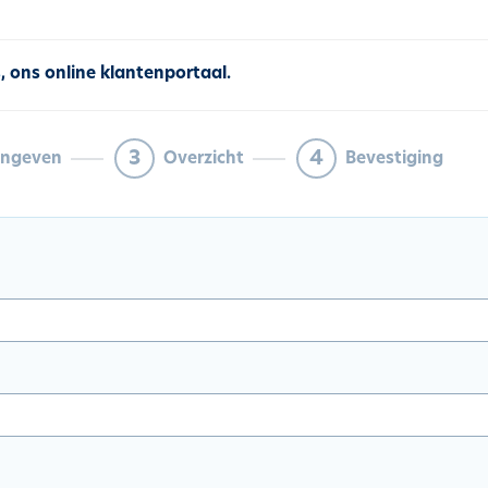
s
, ons online klantenportaal.
3
4
ingeven
Overzicht
Bevestiging