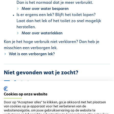
Dan is het normaal dat je meer verbruikt.
h
Meer over water besparen
o
Is er ergens een lek? Blijft het toilet lopen?
u
Laat dan het lek of het toilet zo snel mogelijk
d
herstellen.
g
Meer over waterlekken
a
a
Kan je het hoge verbruik niet verklaren? Dan heb je
n
misschien een verborgen lek.
Wat is een verborgen lek?
Niet gevonden wat je zocht?
Contacteer ons
Cookies op onze website
Door op “Accepteer alles” te klikken, ga je akkoord met het plaatsen
van cookies op je apparaat voor het verbeteren van de
websitenavigatie, om jouw gebruikservaring op de website te