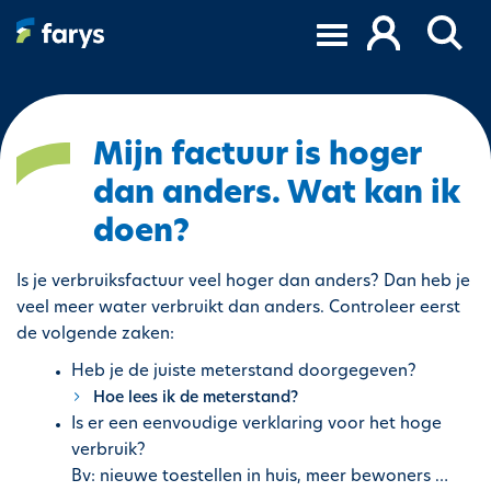
O
v
e
r
s
l
Mijn factuur is hoger
a
dan anders. Wat kan ik
a
n
doen?
e
n
Is je verbruiksfactuur veel hoger dan anders? Dan heb je
n
veel meer water verbruikt dan anders. Controleer eerst
a
de volgende zaken:
a
Heb je de juiste meterstand doorgegeven?
r
Hoe lees ik de meterstand?
d
Is er een eenvoudige verklaring voor het hoge
e
verbruik?
i
Bv: nieuwe toestellen in huis, meer bewoners …
n