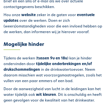
brief en een sms of e-mail als we over actuele
h
contactgegevens beschikken.
o
Hou onze
website
zeker in de gaten voor
eventuele
u
updates
over de werken. Doen er zich
d
(weers)omstandigheden voor die een invloed hebben op
g
de werken, dan informeren wij je hierover vooraf.
a
a
Mogelijke hinder
n
Tijdens de werken (
tussen 9u en 18u
) kan je hinder
ondervinden door
tijdelijke onderbrekingen en/of
drukschommelingen
in de drinkwatertoevoer. Neem
daarom misschien wat voorzorgsmaatregelen, zoals het
vullen van een paar emmers of een bad.
Door de aanwezigheid van lucht in de leidingen kan het
water tijdelijk ook
wit kleuren
. Dit is onschuldig en heeft
geen gevolgen voor de kwaliteit van het drinkwater.