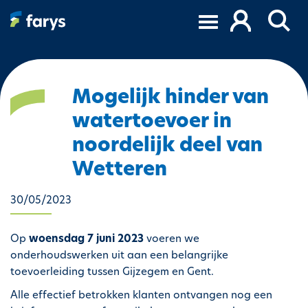
O
v
e
r
s
l
Mogelijk hinder van
a
watertoevoer in
a
n
noordelijk deel van
e
Wetteren
n
n
30/05/2023
a
a
r
Op
woensdag 7 juni 2023
voeren we
d
onderhoudswerken uit aan een belangrijke
e
toevoerleiding tussen Gijzegem en Gent.
i
Alle effectief betrokken klanten ontvangen nog een
n