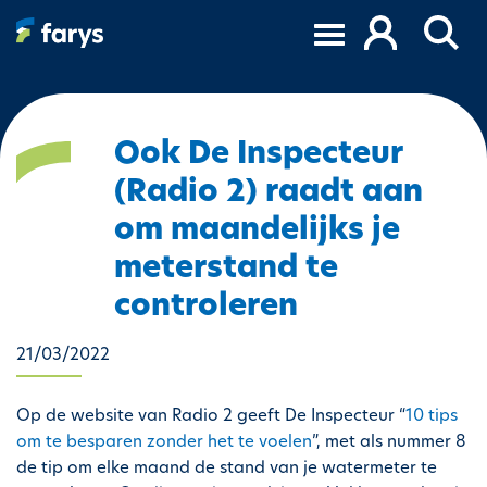
O
v
e
r
s
l
Ook De Inspecteur
a
(Radio 2) raadt aan
a
n
om maandelijks je
e
meterstand te
n
n
controleren
a
a
21/03/2022
r
d
Op de website van Radio 2 geeft De Inspecteur “
10 tips
e
om te besparen zonder het te voelen
”, met als nummer 8
i
de tip om elke maand de stand van je watermeter te
n