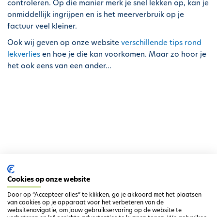
controleren. Op die manier merk je snel lekken op, kan je
h
onmiddellijk ingrijpen en is het meerverbruik op je
o
factuur veel kleiner.
u
Ook wij geven op onze website
verschillende tips rond
d
lekverlies
en hoe je die kan voorkomen. Maar zo hoor je
g
het ook eens van een ander…
a
a
n
Ga terug naar het overzicht
Cookies op onze website
Door op “Accepteer alles” te klikken, ga je akkoord met het plaatsen
van cookies op je apparaat voor het verbeteren van de
websitenavigatie, om jouw gebruikservaring op de website te