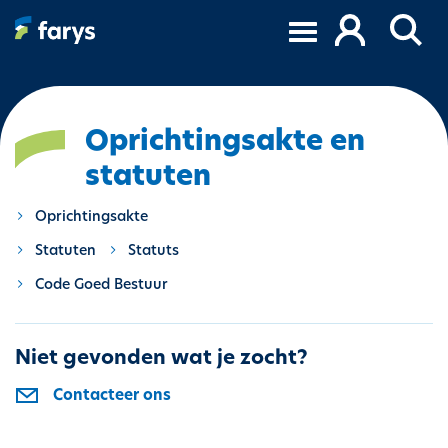
O
v
e
r
s
l
Oprichtingsakte en
a
statuten
a
n
Oprichtingsakte
e
n
Statuten
Statuts
n
Code Goed Bestuur
a
a
r
Niet gevonden wat je zocht?
d
e
Contacteer ons
i
n