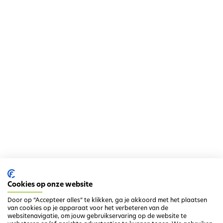
h
o
u
d
g
a
a
n
Cookies op onze website
Door op “Accepteer alles” te klikken, ga je akkoord met het plaatsen
van cookies op je apparaat voor het verbeteren van de
websitenavigatie, om jouw gebruikservaring op de website te