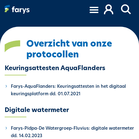
O
v
e
r
s
l
Overzicht van onze
a
protocollen
a
n
Keuringsattesten AquaFlanders
e
n
n
Farys-AquaFlanders: Keuringsattesten in het digitaal
a
keuringsplatform dd. 01.07.2021
a
r
Digitale watermeter
d
e
Farys-Pidpa-De Watergroep-Fluvius: digitale watermeter
i
dd. 14.02.2023
n