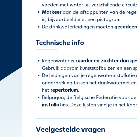
voeden met water uit verschillende circuits
h
Markeer
aan de aftappunten van de regen
o
is, bijvoorbeeld met een pictogram.
u
De drinkwaterleidingen moeten
gecodeer
d
g
a
Technische info
a
n
Regenwater is
zuurder en zachter dan g
Gebruik daarom kunststofbuizen en een sp
De leidingen van je regenwaterinstallati
onderbreking tussen het drinkwaternet e
het
repertorium
.
Belgaqua, de Belgische Federatie voor de 
installaties
. Deze lijsten vind je in het Re
Veelgestelde vragen