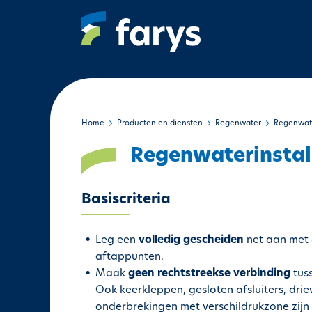
O
v
e
r
s
l
a
a
Home
Producten en diensten
Regenwater
Regenwate
n
Regenwaterinstal
e
n
n
Basiscriteria
a
a
Leg een
volledig gescheiden
net aan met 
r
aftappunten.
d
Maak
geen rechtstreekse verbinding
tuss
e
Ook keerkleppen, gesloten afsluiters, d
i
onderbrekingen met verschildrukzone zij
n