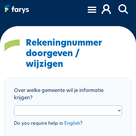
O
v
e
r
s
l
Rekeningnummer
a
doorgeven /
a
n
wijzigen
e
n
n
Over welke gemeente wil je informatie
a
krijgen?
a
r
d
e
Do you require help in
English
?
i
n