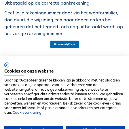
uitbetaald op de correcte bankrekening.
Geef je je rekeningnummer door via het webformulier,
dan duurt die wijziging een paar dagen en kan het
gebeuren dat het tegoed toch nog uitbetaald wordt op
het vorige rekeningnummer.
Wil je toch je rekeningnummer wijzigen via het
webformulier?
Cookies op onze website
Klik dan hieronder op de knop ‘Volgende’. Hou hierbij
Door op “Accepteer alles” te klikken, ga je akkoord met het plaatsen
wel rekening met een langere verwerkingstijd.
van cookies op je apparaat voor het verbeteren van de
websitenavigatie, om jouw gebruikservaring op de website te
verbeteren en/of gerichte advertenties te kunnen tonen. We gebruiken
cookies enkel en alleen om de website beter af te stemmen op jouw
behoeften, wensen en voorkeuren. Bekijk zeker onze cookieverklaring
Volgende
voor meer informatie of pas hieronder je voorkeuren per categorie
aan.
Cookieverklaring