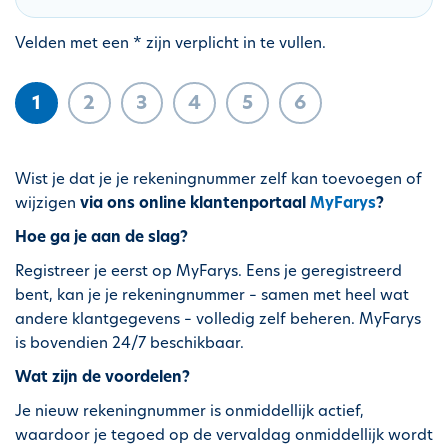
h
o
Velden met een * zijn verplicht in te vullen.
u
d
1
2
3
4
5
6
g
a
a
Wist je dat je je rekeningnummer zelf kan toevoegen of
n
wijzigen
via ons online klantenportaal
MyFarys
?
Hoe ga je aan de slag?
Registreer je eerst op MyFarys. Eens je geregistreerd
bent, kan je je rekeningnummer – samen met heel wat
andere klantgegevens – volledig zelf beheren. MyFarys
is bovendien 24/7 beschikbaar.
Wat zijn de voordelen?
Je nieuw rekeningnummer is onmiddellijk actief,
waardoor je tegoed op de vervaldag onmiddellijk wordt