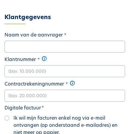
h
o
Klantgegevens
u
d
g
Naam van de aanvrager
a
a
n
Klantnummer
Contractrekeningnummer
Digitale factuur
Ik wil mijn facturen enkel nog via e-mail
ontvangen (op onderstaand e-mailadres) en
niet meer op papier.