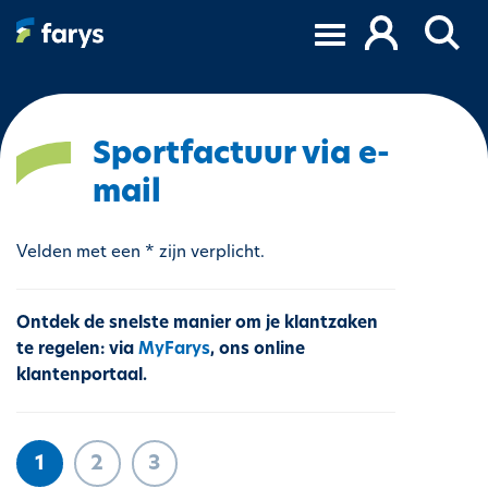
O
v
e
r
s
l
Sportfactuur via e-
a
mail
a
n
e
Velden met een * zijn verplicht.
n
n
Ontdek de snelste manier om je klantzaken
a
te regelen: via
MyFarys
, ons online
a
klantenportaal.
r
d
e
i
1
2
3
n