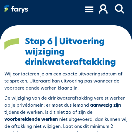
O
v
e
r
s
l
Stap 6 | Uitvoering
a
wijziging
a
n
drinkwateraftakking
e
n
Wij contacteren je om een exacte uitvoeringsdatum af
n
te spreken. Uiteraard kan uitvoering pas wanneer de
a
voorbereidende werken klaar zijn.
a
De wijziging van de drinkwateraftakking vereist werken
r
op je privédomein: er moet dus iemand
aanwezig zijn
d
tijdens de werken. Is dit niet zo of zijn de
e
voorbereidende werken
niet uitgevoerd, dan kunnen wij
i
de aftakking niet wijzigen. Laat ons dit minimum 2
n