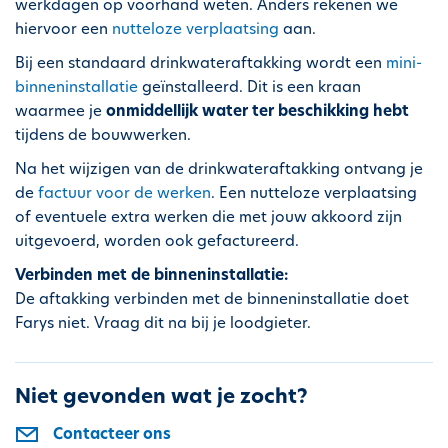
werkdagen op voorhand weten. Anders rekenen we
h
hiervoor een
nutteloze verplaatsing
aan.
o
Bij een standaard drinkwateraftakking wordt een
mini-
u
binneninstallatie
geïnstalleerd. Dit is een kraan
d
waarmee je
onmiddellijk water ter beschikking hebt
g
tijdens de bouwwerken.
a
a
Na het wijzigen van de drinkwateraftakking ontvang je
n
de
factuur voor de werken
. Een nutteloze verplaatsing
of eventuele extra werken die met jouw akkoord zijn
uitgevoerd, worden ook gefactureerd.
Verbinden met de binneninstallatie:
De aftakking verbinden met de binneninstallatie doet
Farys niet. Vraag dit na bij je loodgieter.
Niet gevonden wat je zocht?
Contacteer ons