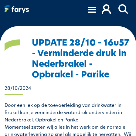
O
v
e
r
s
l
UPDATE 28/10 - 16u57
a
- Verminderde druk in
a
n
Nederbrakel -
e
Opbrakel - Parike
n
n
28/10/2024
a
a
r
Door een lek op de toevoerleiding van drinkwater in
d
Brakel kan je verminderde waterdruk ondervinden in
e
Nederbrakel, Opbrakel en Parike.
i
Momenteel zetten wij alles in het werk om de normale
n
drinkwaterlevering zo snel als mogelijk te hervatten. Wij