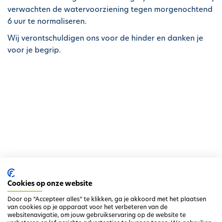
h
verwachten de watervoorziening tegen morgenochtend
o
6 uur te normaliseren.
u
Wij verontschuldigen ons voor de hinder en danken je
d
voor je begrip.
g
a
a
n
Ga terug naar het overzicht
Cookies op onze website
Door op “Accepteer alles” te klikken, ga je akkoord met het plaatsen
van cookies op je apparaat voor het verbeteren van de
websitenavigatie, om jouw gebruikservaring op de website te