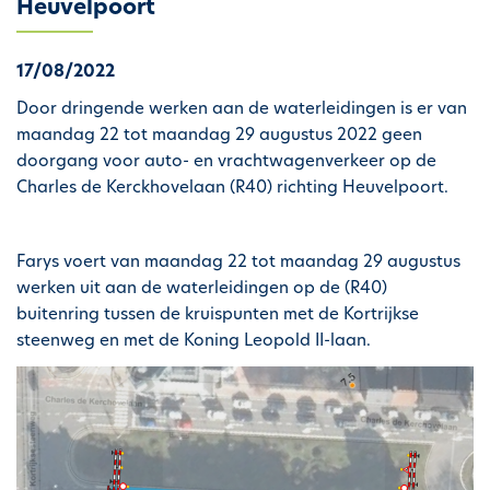
Heuvelpoort
h
o
17/08/2022
u
d
Door dringende werken aan de waterleidingen is er van
g
maandag 22 tot maandag 29 augustus 2022 geen
a
doorgang voor auto- en vrachtwagenverkeer op de
a
Charles de Kerckhovelaan (R40) richting Heuvelpoort.
n
Farys voert van maandag 22 tot maandag 29 augustus
werken uit aan de waterleidingen op de (R40)
buitenring tussen de kruispunten met de Kortrijkse
steenweg en met de Koning Leopold II-laan.