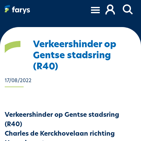
O
v
e
r
s
l
Verkeershinder op
a
Gentse stadsring
a
n
(R40)
e
n
17/08/2022
n
a
a
r
Verkeershinder op Gentse stadsring
d
(R40)
e
i
Charles de Kerckhovelaan richting
n