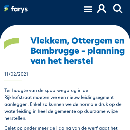
O
v
e
r
s
l
Vlekkem, Ottergem en
a
Bambrugge – planning
a
n
van het herstel
e
n
11/02/2021
n
a
Ter hoogte van de spoorwegbrug in de
a
Rijkhofstraat moeten we een nieuw leidingsegment
r
aanleggen. Enkel zo kunnen we de normale druk op de
d
waterleiding in heel de gemeente op duurzame wijze
e
herstellen.
i
n
Gelet op onder meer de ligging van de werf gaat het