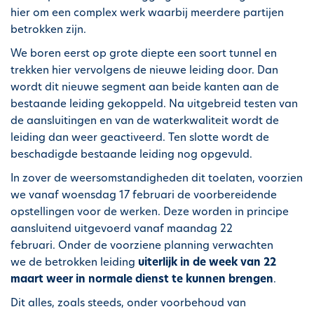
h
hier om een complex werk waarbij meerdere partijen
o
betrokken zijn.
u
We boren eerst op grote diepte een soort tunnel en
d
trekken hier vervolgens de nieuwe leiding door. Dan
g
wordt dit nieuwe segment aan beide kanten aan de
a
bestaande leiding gekoppeld. Na uitgebreid testen van
a
de aansluitingen en van de waterkwaliteit wordt de
n
leiding dan weer geactiveerd. Ten slotte wordt de
beschadigde bestaande leiding nog opgevuld.
In zover de weersomstandigheden dit toelaten, voorzien
we vanaf woensdag 17 februari de voorbereidende
opstellingen voor de werken. Deze worden in principe
aansluitend uitgevoerd vanaf maandag 22
februari. Onder de voorziene planning verwachten
we de betrokken leiding
uiterlijk in de week van 22
maart weer in normale dienst te kunnen brengen
.
Dit alles, zoals steeds, onder voorbehoud van