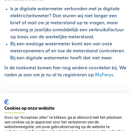
h
Is je digitale watermeter verbonden met je digitale
o
elektriciteitsmeter? Dan sturen wij niet langer een
u
brief of mail om je meterstand op te vragen, maar
d
ontvang je jaarlijks onmiddellijk een verbruiksfactuur
g
op basis van de werkelijke meterstand.
a
Bij een analoge watermeter komt een van onze
a
meteropnemers af en toe de meterstand controleren.
n
Bij een digitale watermeter hoeft dat niet meer.
In de toekomst komen hier nog andere voordelen bij. We
raden je aan om je nu al te registreren op
MyFarys
.
Niet gevonden wat je zocht?
Contacteer ons
Cookies op onze website
Door op “Accepteer alles” te klikken, ga je akkoord met het plaatsen
van cookies op je apparaat voor het verbeteren van de
websitenavigatie, om jouw gebruikservaring op de website te