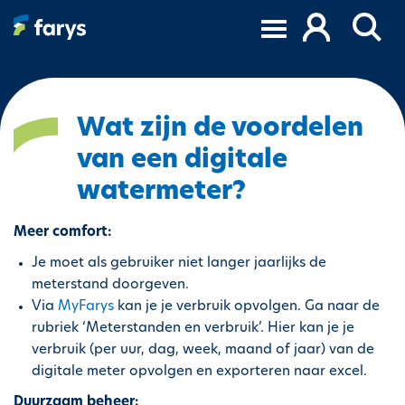
O
v
e
r
s
l
Wat zijn de voordelen
a
van een digitale
a
n
watermeter?
e
n
Meer comfort:
n
Je moet als gebruiker niet langer jaarlijks de
a
meterstand doorgeven.
a
Via
MyFarys
kan je je verbruik opvolgen. Ga naar de
r
rubriek ‘Meterstanden en verbruik’. Hier kan je je
d
verbruik (per uur, dag, week, maand of jaar) van de
e
digitale meter opvolgen en exporteren naar excel.
i
n
Duurzaam beheer: