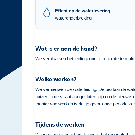
h
Effect op de waterlevering
o
wateronderbreking
u
d
g
a
Wat is er aan de hand?
a
n
We verplaatsen het leidingennet om ruimte te maken
Welke werken?
We vernieuwen de waterleiding. De bestaande waterle
huizen in de straat aangesloten zijn op de nieuwe l
manier van werken is dat je geen lange periode zon
Tijdens de werken
Wanneer we aan het werk zijn, is het mogelijk dat e