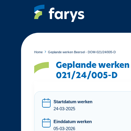
O
v
e
r
s
l
a
a
Home
Geplande werken Beersel - DOM-021/24/005-D
n
Geplande werken 
e
n
021/24/005-D
n
a
a
r
Startdatum werken
d
24-03-2025
e
Einddatum werken
i
05-03-2026
n