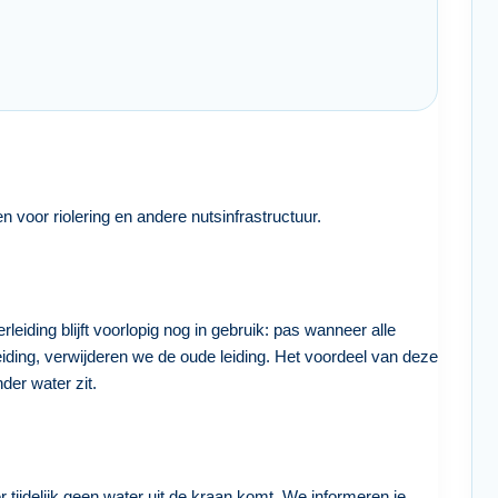
 voor riolering en andere nutsinfrastructuur.
iding blijft voorlopig nog in gebruik: pas wanneer alle
eiding, verwijderen we de oude leiding. Het voordeel van deze
der water zit.
r tijdelijk geen water uit de kraan komt. We informeren je