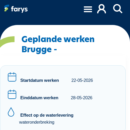
O
v
e
r
s
l
Geplande werken
a
Brugge -
a
n
e
n
n
Startdatum werken
22-05-2026
a
a
Einddatum werken
28-05-2026
r
d
e
Effect op de waterlevering
i
wateronderbreking
n