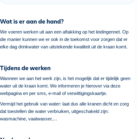
h
o
u
Wat is er aan de hand?
d
We voeren werken uit aan een aftakking op het leidingennet. Op
g
die manier kunnen we er ook in de toekomst voor zorgen dat er
a
elke dag drinkwater van uitstekende kwaliteit uit de kraan komt.
a
n
Tijdens de werken
Wanneer we aan het werk zijn, is het mogelijk dat er tijdelijk geen
water uit de kraan komt. We informeren je hierover via deze
webpagina en per sms, e-mail of verwittigingskaartje.
Vermijd het gebruik van water: laat dus alle kranen dicht en zorg
dat toestellen die water verbruiken, uitgeschakeld zijn:
wasmachine, vaatwasser,…