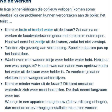
Na de werken
In lege binnenleidingen die opnieuw vollopen, komen soms
deeltjes los die problemen kunnen veroorzaken aan de boiler, het
toilet,…
Komt er
bruin of troebel water
uit de kraan? Zet dan na de
werken de koudwaterkranen gedurende enkele minuten open.
Haal wel eerst het
zeefje
uit de kranen, zodat het niet verstopt.
Toiletten zijn gevoelig aan verstopping. Spoel ze daarom pas op
het laatst door.
Wacht even met wassen tot je weer helder water hebt. Heb je al
een was aangezet? Hou de was dan nat en was opnieuw zodra
het water uit de kraan weer helder is. Zo voorkom je dat er
vlekken in het wasgoed achterblijven.
Komt er minder water uit de kraan? Dit komt omdat de
waterdruk zich weer moet herstellen. De druk neemt langzaam
weer toe.
Woon je in een appartementsgebouw (2de verdieping of hoger),
dan moet de drukverhogingsinstallatie misschien worden