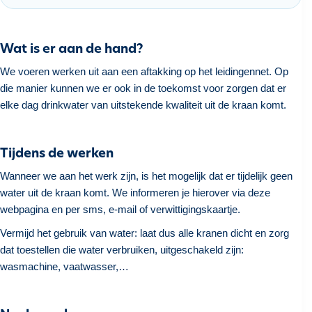
h
o
u
Wat is er aan de hand?
d
We voeren werken uit aan een aftakking op het leidingennet. Op
g
die manier kunnen we er ook in de toekomst voor zorgen dat er
a
elke dag drinkwater van uitstekende kwaliteit uit de kraan komt.
a
n
Tijdens de werken
Wanneer we aan het werk zijn, is het mogelijk dat er tijdelijk geen
water uit de kraan komt. We informeren je hierover via deze
webpagina en per sms, e-mail of verwittigingskaartje.
Vermijd het gebruik van water: laat dus alle kranen dicht en zorg
dat toestellen die water verbruiken, uitgeschakeld zijn:
wasmachine, vaatwasser,…