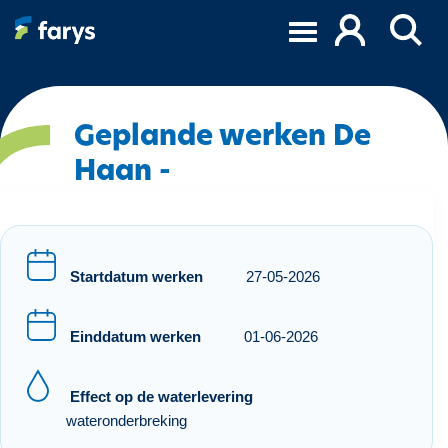
O
v
e
r
s
l
Geplande werken De
a
Haan -
a
n
e
n
n
Startdatum werken
27-05-2026
a
a
Einddatum werken
01-06-2026
r
d
e
Effect op de waterlevering
i
wateronderbreking
n