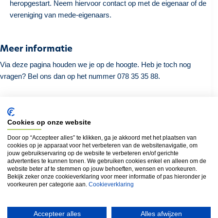
heropgestart. Neem hiervoor contact op met de eigenaar of de
vereniging van mede-eigenaars.
Meer informatie
Via deze pagina houden we je op de hoogte. Heb je toch nog
vragen? Bel ons dan op het nummer 078 35 35 88.
Cookies op onze website
Terug naar het overzicht
Door op “Accepteer alles” te klikken, ga je akkoord met het plaatsen van
cookies op je apparaat voor het verbeteren van de websitenavigatie, om
jouw gebruikservaring op de website te verbeteren en/of gerichte
advertenties te kunnen tonen. We gebruiken cookies enkel en alleen om de
Locatie
website beter af te stemmen op jouw behoeften, wensen en voorkeuren.
Bekijk zeker onze cookieverklaring voor meer informatie of pas hieronder je
Polderstraat (8420) van 1 tot 5
voorkeuren per categorie aan.
Cookieverklaring
Accepteer alles
Alles afwijzen