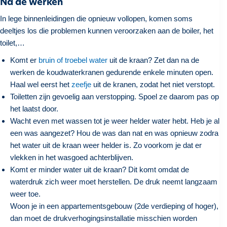
Na de werken
In lege binnenleidingen die opnieuw vollopen, komen soms
deeltjes los die problemen kunnen veroorzaken aan de boiler, het
toilet,…
Komt er
bruin of troebel water
uit de kraan? Zet dan na de
werken de koudwaterkranen gedurende enkele minuten open.
Haal wel eerst het
zeefje
uit de kranen, zodat het niet verstopt.
Toiletten zijn gevoelig aan verstopping. Spoel ze daarom pas op
het laatst door.
Wacht even met wassen tot je weer helder water hebt. Heb je al
een was aangezet? Hou de was dan nat en was opnieuw zodra
het water uit de kraan weer helder is. Zo voorkom je dat er
vlekken in het wasgoed achterblijven.
Komt er minder water uit de kraan? Dit komt omdat de
waterdruk zich weer moet herstellen. De druk neemt langzaam
weer toe.
Woon je in een appartementsgebouw (2de verdieping of hoger),
dan moet de drukverhogingsinstallatie misschien worden