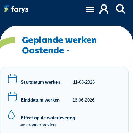
O
v
e
r
s
l
Geplande werken
a
Oostende -
a
n
e
n
n
Startdatum werken
11-06-2026
a
a
Einddatum werken
16-06-2026
r
d
e
Effect op de waterlevering
i
wateronderbreking
n