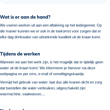
h
o
u
Wat is er aan de hand?
d
We voeren werken uit aan een aftakking op het leidingennet. Op
g
die manier kunnen we er ook in de toekomst voor zorgen dat er
a
elke dag drinkwater van uitstekende kwaliteit uit de kraan komt.
a
n
Tijdens de werken
Wanneer we aan het werk zijn, is het mogelijk dat er tijdelijk geen
water uit de kraan komt. We informeren je hierover via deze
webpagina en per sms, e-mail of verwittigingskaartje.
Vermijd het gebruik van water: laat dus alle kranen dicht en zorg
dat toestellen die water verbruiken, uitgeschakeld zijn:
wasmachine, vaatwasser,…