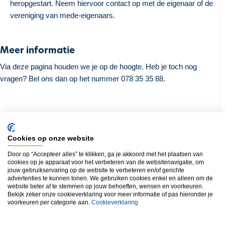
heropgestart. Neem hiervoor contact op met de eigenaar of de
vereniging van mede-eigenaars.
Meer informatie
Via deze pagina houden we je op de hoogte. Heb je toch nog
vragen? Bel ons dan op het nummer 078 35 35 88.
Terug naar het overzicht
Cookies op onze website
Door op “Accepteer alles” te klikken, ga je akkoord met het plaatsen van
cookies op je apparaat voor het verbeteren van de websitenavigatie, om
jouw gebruikservaring op de website te verbeteren en/of gerichte
Locatie
advertenties te kunnen tonen. We gebruiken cookies enkel en alleen om de
website beter af te stemmen op jouw behoeften, wensen en voorkeuren.
Nieuwpoortsesteenweg (8400) oneven nummers van
Bekijk zeker onze cookieverklaring voor meer informatie of pas hieronder je
465 tot 519
voorkeuren per categorie aan.
Cookieverklaring