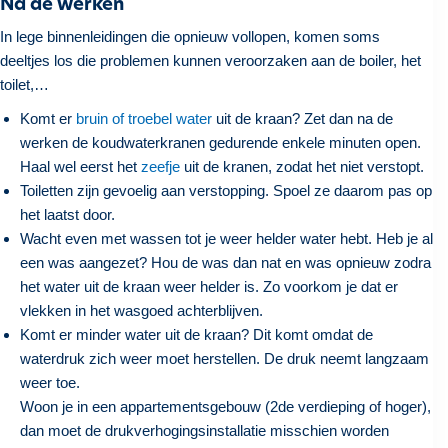
Na de werken
In lege binnenleidingen die opnieuw vollopen, komen soms
deeltjes los die problemen kunnen veroorzaken aan de boiler, het
toilet,…
Komt er
bruin of troebel water
uit de kraan? Zet dan na de
werken de koudwaterkranen gedurende enkele minuten open.
Haal wel eerst het
zeefje
uit de kranen, zodat het niet verstopt.
Toiletten zijn gevoelig aan verstopping. Spoel ze daarom pas op
het laatst door.
Wacht even met wassen tot je weer helder water hebt. Heb je al
een was aangezet? Hou de was dan nat en was opnieuw zodra
het water uit de kraan weer helder is. Zo voorkom je dat er
vlekken in het wasgoed achterblijven.
Komt er minder water uit de kraan? Dit komt omdat de
waterdruk zich weer moet herstellen. De druk neemt langzaam
weer toe.
Woon je in een appartementsgebouw (2de verdieping of hoger),
dan moet de drukverhogingsinstallatie misschien worden