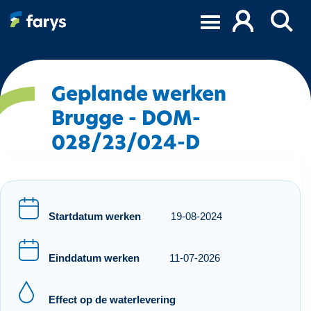
O
v
e
r
s
l
Geplande werken
a
Brugge - DOM-
a
028/23/024-D
n
e
n
n
a
Startdatum werken
19-08-2024
a
r
d
Einddatum werken
11-07-2026
e
i
Effect op de waterlevering
n