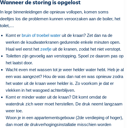
Wanneer de storing is opgelost
In lege binnenleidingen die opnieuw vollopen, komen soms
deeltjes los die problemen kunnen veroorzaken aan de boiler, het
toilet,…
Komt er
bruin of troebel water
uit de kraan? Zet dan na de
werken de koudwaterkranen gedurende enkele minuten open.
Haal wel eerst het
zeefje
uit de kranen, zodat het niet verstopt.
Toiletten zijn gevoelig aan verstopping. Spoel ze daarom pas op
het laatst door.
Wacht even met wassen tot je weer helder water hebt. Heb je al
een was aangezet? Hou de was dan nat en was opnieuw zodra
het water uit de kraan weer helder is. Zo voorkom je dat er
vlekken in het wasgoed achterblijven.
Komt er minder water uit de kraan? Dit komt omdat de
waterdruk zich weer moet herstellen. De druk neemt langzaam
weer toe.
Woon je in een appartementsgebouw (2de verdieping of hoger),
dan moet de drukverhogingsinstallatie misschien worden