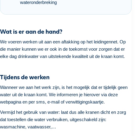
wateronderbreking
h
o
u
d
Wat is er aan de hand?
g
We voeren werken uit aan een aftakking op het leidingennet. Op
a
die manier kunnen we er ook in de toekomst voor zorgen dat er
a
elke dag drinkwater van uitstekende kwaliteit uit de kraan komt.
n
Tijdens de werken
Wanneer we aan het werk zijn, is het mogelijk dat er tijdelijk geen
water uit de kraan komt. We informeren je hierover via deze
webpagina en per sms, e-mail of verwittigingskaartje.
Vermijd het gebruik van water: laat dus alle kranen dicht en zorg
dat toestellen die water verbruiken, uitgeschakeld zijn:
wasmachine, vaatwasser,…