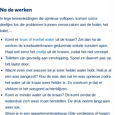
Na de werken
In lege binnenleidingen die opnieuw vollopen, komen soms
deeltjes los die problemen kunnen veroorzaken aan de boiler, het
toilet,…
Komt er
bruin of troebel water
uit de kraan? Zet dan na de
werken de koudwaterkranen gedurende enkele minuten open.
Haal wel eerst het
zeefje
uit de kranen, zodat het niet verstopt.
Toiletten zijn gevoelig aan verstopping. Spoel ze daarom pas op
het laatst door.
Wacht even met wassen tot je weer helder water hebt. Heb je al
een was aangezet? Hou de was dan nat en was opnieuw zodra
het water uit de kraan weer helder is. Zo voorkom je dat er
vlekken in het wasgoed achterblijven.
Komt er minder water uit de kraan? Dit komt omdat de
waterdruk zich weer moet herstellen. De druk neemt langzaam
weer toe.
Woon je in een appartementsgebouw (2de verdieping of hoger),