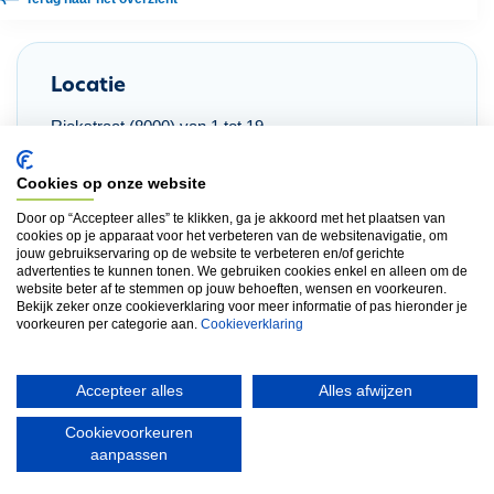
Locatie
Riekstraat (8000) van 1 tot 19
Schoffelstraat (8000) van 1 tot 10
Cookies op onze website
Sikkelstraat (8000) even nummers van 6 tot 70
Door op “Accepteer alles” te klikken, ga je akkoord met het plaatsen van
cookies op je apparaat voor het verbeteren van de websitenavigatie, om
Spastraat (8000) oneven nummers van 1 tot 15
jouw gebruikservaring op de website te verbeteren en/of gerichte
advertenties te kunnen tonen. We gebruiken cookies enkel en alleen om de
Vorkstraat (8000) even nummers van 2 tot 26
website beter af te stemmen op jouw behoeften, wensen en voorkeuren.
Bekijk zeker onze cookieverklaring voor meer informatie of pas hieronder je
Vorkstraat (8000) oneven nummers van 13 tot 25
voorkeuren per categorie aan.
Cookieverklaring
Accepteer alles
Alles afwijzen
Cookievoorkeuren
aanpassen
Disclaimer
Privacyverklaring
Cookieverklaring
Contact
F