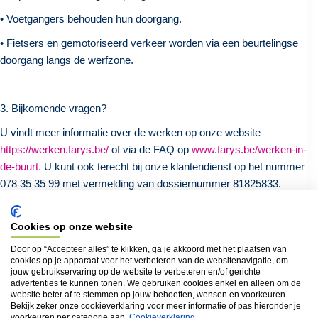
• Voetgangers behouden hun doorgang.
• Fietsers en gemotoriseerd verkeer worden via een beurtelingse
doorgang langs de
werfzone.
3. Bijkomende vragen?
U vindt meer informatie over de werken op onze website
https://werken.farys.be/
of via de FAQ op
www.farys.be/werken-in-
de-buurt.
U kunt ook terecht bij onze klantendienst op het nummer
078 35 35 99 met vermelding van dossiernummer 81825833.
Cookies op onze website
Terug naar het overzicht
Door op “Accepteer alles” te klikken, ga je akkoord met het plaatsen van
cookies op je apparaat voor het verbeteren van de websitenavigatie, om
jouw gebruikservaring op de website te verbeteren en/of gerichte
advertenties te kunnen tonen. We gebruiken cookies enkel en alleen om de
Locatie
website beter af te stemmen op jouw behoeften, wensen en voorkeuren.
Bekijk zeker onze cookieverklaring voor meer informatie of pas hieronder je
Asselsstraat (9000)
voorkeuren per categorie aan.
Cookieverklaring