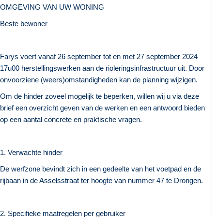
OMGEVING VAN UW WONING
h
o
B
este bewoner
u
d
g
Farys voert vanaf 26 september tot en met 27 september 2024
a
17u00 herstellingswerken aan de rioleringsinfrastructuur uit. Door
a
onvoorziene (weers)omstandigheden kan de planning wijzigen.
n
Om de hinder zoveel mogelijk te beperken, willen wij u via deze
brief een overzicht geven van de werken en een antwoord bieden
op een aantal concrete en praktische vragen.
1. Verwachte hinder
De werfzone bevindt zich in een gedeelte van het voetpad en de
rijbaan in de Asselsstraat ter hoogte van nummer 47 te Drongen.
2. Specifieke maatregelen per gebruiker