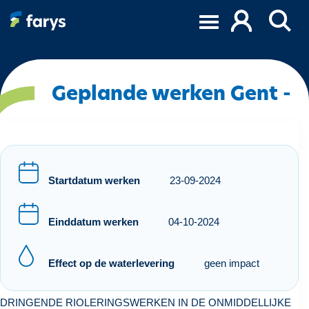
O
v
e
r
s
l
Geplande werken Gent -
a
a
n
e
n
Startdatum werken
23-09-2024
n
a
Einddatum werken
04-10-2024
a
r
d
Effect op de waterlevering
geen impact
e
i
DRINGENDE RIOLERINGSWERKEN IN DE ONMIDDELLIJKE
n