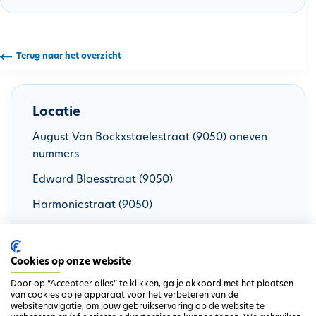
h
o
u
Terug naar het overzicht
d
g
a
Locatie
a
n
August Van Bockxstaelestraat (9050) oneven
nummers
Edward Blaesstraat (9050)
Harmoniestraat (9050)
Landjuweelstraat (9050) oneven nummers
Onderwijsstraat (9050)
Cookies op onze website
Door op “Accepteer alles” te klikken, ga je akkoord met het plaatsen
van cookies op je apparaat voor het verbeteren van de
websitenavigatie, om jouw gebruikservaring op de website te