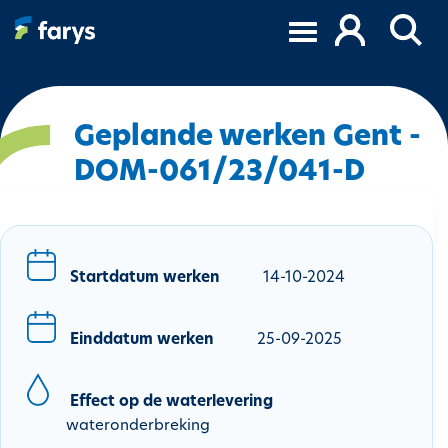
O
v
e
r
s
l
Geplande werken Gent -
a
DOM-061/23/041-D
a
n
e
n
n
Startdatum werken
14-10-2024
a
a
Einddatum werken
25-09-2025
r
d
e
Effect op de waterlevering
i
wateronderbreking
n