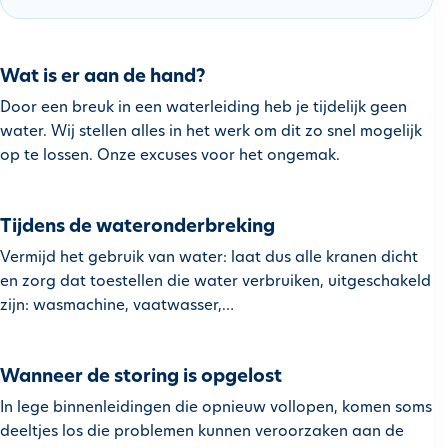
h
o
u
Wat is er aan de hand?
d
Door een breuk in een waterleiding heb je tijdelijk geen
g
water. Wij stellen alles in het werk om dit zo snel mogelijk
a
op te lossen. Onze excuses voor het ongemak.
a
n
Tijdens de wateronderbreking
Vermijd het gebruik van water: laat dus alle kranen dicht
en zorg dat toestellen die water verbruiken, uitgeschakeld
zijn: wasmachine, vaatwasser,…
Wanneer de storing is opgelost
In lege binnenleidingen die opnieuw vollopen, komen soms
deeltjes los die problemen kunnen veroorzaken aan de