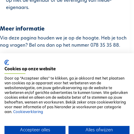
op met de eigenaar of de vereniging van mede-
eigenaars.
Meer informatie
Via deze pagina houden we je op de hoogte. Heb je toch
nog vragen? Bel ons dan op het nummer 078 35 35 88.
Cookies op onze website
Terug naar het overzicht
Door op “Accepteer alles” te klikken, ga je akkoord met het plaatsen
van cookies op je apparaat voor het verbeteren van de
websitenavigatie, om jouw gebruikservaring op de website te
verbeteren en/of gerichte advertenties te kunnen tonen. We gebruiken
cookies enkel en alleen om de website beter af te stemmen op jouw
Locatie
behoeften, wensen en voorkeuren. Bekijk zeker onze cookieverklaring
voor meer informatie of pas hieronder je voorkeuren per categorie
Molenstraat (9070)
aan.
Cookieverklaring
Accepteer alles
Alles afwijzen