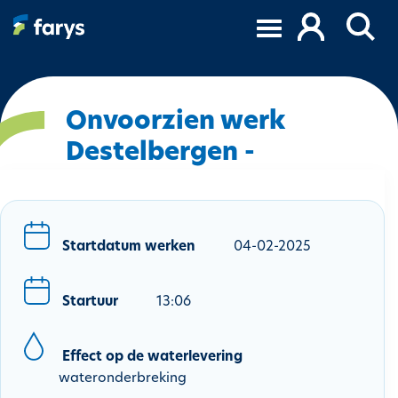
O
v
e
r
s
l
Onvoorzien werk
a
Destelbergen -
a
n
e
n
n
Startdatum werken
04-02-2025
a
a
Startuur
13:06
r
d
e
Effect op de waterlevering
i
wateronderbreking
n