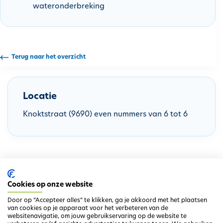
wateronderbreking
h
o
u
d
g
Terug naar het overzicht
a
a
n
Locatie
Knoktstraat (9690) even nummers van 6 tot 6
Cookies op onze website
Door op “Accepteer alles” te klikken, ga je akkoord met het plaatsen
van cookies op je apparaat voor het verbeteren van de
websitenavigatie, om jouw gebruikservaring op de website te