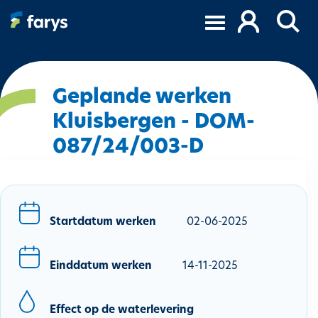
O
v
e
r
s
l
Geplande werken
a
Kluisbergen - DOM-
a
087/24/003-D
n
e
n
n
a
Startdatum werken
02-06-2025
a
r
d
Einddatum werken
14-11-2025
e
i
Effect op de waterlevering
n