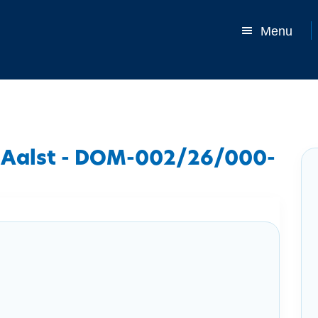
Menu
 Aalst - DOM-002/26/000-