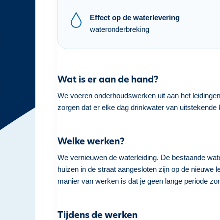
h
Effect op de waterlevering
o
wateronderbreking
u
d
g
a
Wat is er aan de hand?
a
n
We voeren onderhoudswerken uit aan het leidingen
zorgen dat er elke dag drinkwater van uitstekende k
Welke werken?
We vernieuwen de waterleiding. De bestaande waterle
huizen in de straat aangesloten zijn op de nieuwe l
manier van werken is dat je geen lange periode zon
Tijdens de werken