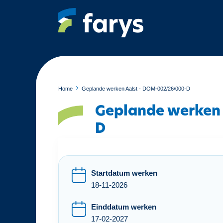
O
v
e
r
s
l
a
a
Home
Geplande werken Aalst - DOM-002/26/000-D
n
Geplande werken
e
n
D
n
a
a
r
Startdatum werken
d
18-11-2026
e
Einddatum werken
i
17-02-2027
n