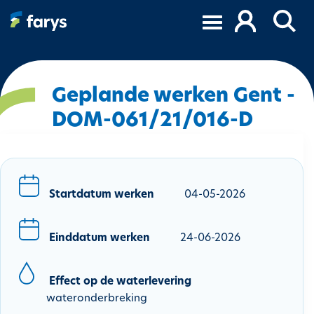
O
v
e
r
s
l
Geplande werken Gent -
a
DOM-061/21/016-D
a
n
e
n
n
Startdatum werken
04-05-2026
a
a
Einddatum werken
24-06-2026
r
d
e
Effect op de waterlevering
i
wateronderbreking
n