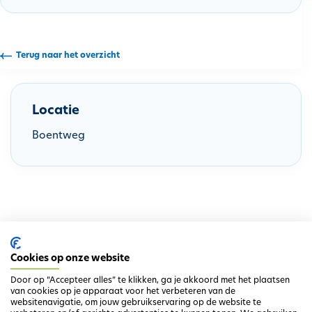
h
o
u
Terug naar het overzicht
d
g
a
Locatie
a
n
Boentweg
Cookies op onze website
Door op “Accepteer alles” te klikken, ga je akkoord met het plaatsen
van cookies op je apparaat voor het verbeteren van de
websitenavigatie, om jouw gebruikservaring op de website te