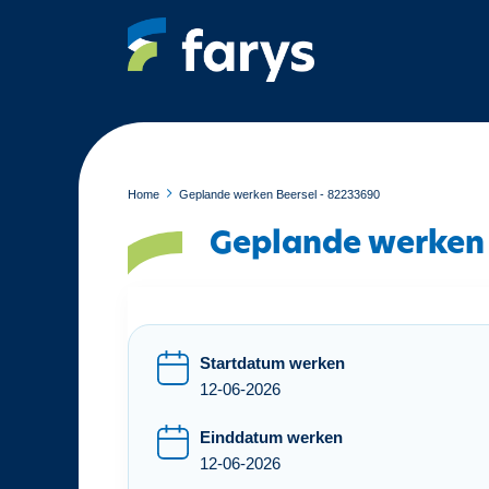
O
v
e
r
s
l
a
a
Home
Geplande werken Beersel - 82233690
n
Geplande werken 
e
n
n
a
a
Startdatum werken
r
12-06-2026
d
e
Einddatum werken
i
12-06-2026
n