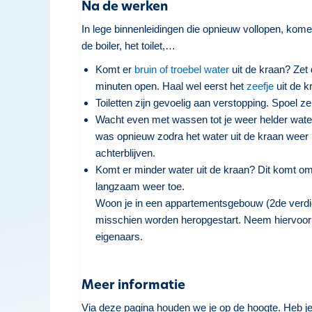
Na de werken
In lege binnenleidingen die opnieuw vollopen, ko
de boiler, het toilet,…
Komt er
bruin of troebel water
uit de kraan? Zet
minuten open. Haal wel eerst het
zeefje
uit de k
Toiletten zijn gevoelig aan verstopping. Spoel z
Wacht even met wassen tot je weer helder wate
was opnieuw zodra het water uit de kraan weer 
achterblijven.
Komt er minder water uit de kraan? Dit komt o
langzaam weer toe.
Woon je in een appartementsgebouw (2de verdiep
misschien worden heropgestart. Neem hiervoor 
eigenaars.
Meer informatie
Via deze pagina houden we je op de hoogte. Heb j