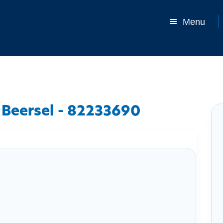
Menu
Beersel - 82233690