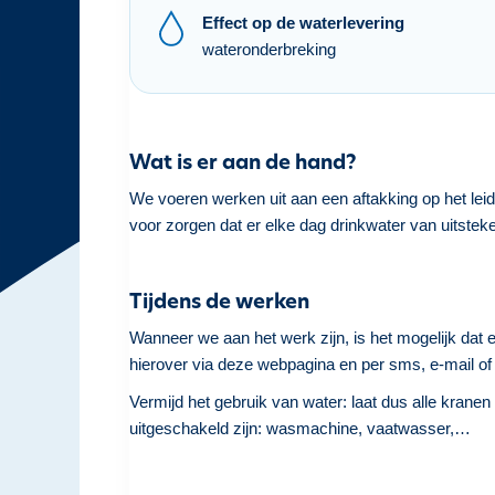
h
Effect op de waterlevering
o
wateronderbreking
u
d
g
a
Wat is er aan de hand?
a
We voeren werken uit aan een aftakking op het lei
n
voor zorgen dat er elke dag drinkwater van uitsteke
Tijdens de werken
Wanneer we aan het werk zijn, is het mogelijk dat e
hierover via deze webpagina en per sms, e-mail of 
Vermijd het gebruik van water: laat dus alle kranen 
uitgeschakeld zijn: wasmachine, vaatwasser,…