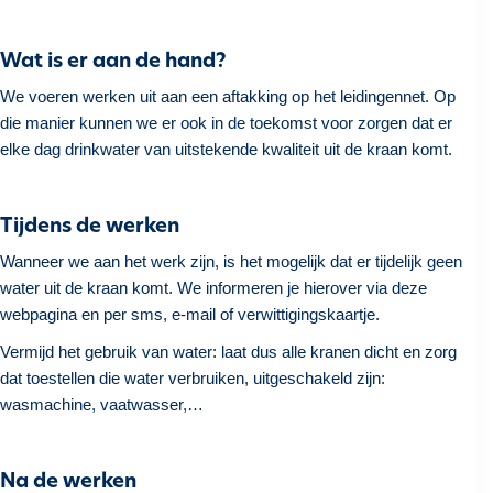
h
o
Wat is er aan de hand?
u
We voeren werken uit aan een aftakking op het leidingennet. Op
d
die manier kunnen we er ook in de toekomst voor zorgen dat er
g
elke dag drinkwater van uitstekende kwaliteit uit de kraan komt.
a
a
n
Tijdens de werken
Wanneer we aan het werk zijn, is het mogelijk dat er tijdelijk geen
water uit de kraan komt. We informeren je hierover via deze
webpagina en per sms, e-mail of verwittigingskaartje.
Vermijd het gebruik van water: laat dus alle kranen dicht en zorg
dat toestellen die water verbruiken, uitgeschakeld zijn:
wasmachine, vaatwasser,…
Na de werken