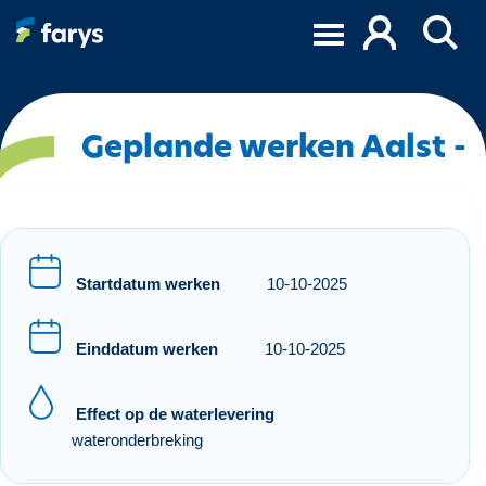
O
v
e
r
s
l
Geplande werken Aalst -
a
a
n
e
n
Startdatum werken
10-10-2025
n
a
Einddatum werken
10-10-2025
a
r
d
Effect op de waterlevering
e
wateronderbreking
i
n