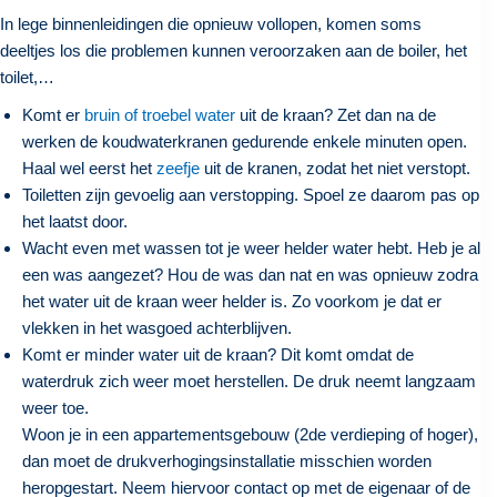
In lege binnenleidingen die opnieuw vollopen, komen soms
deeltjes los die problemen kunnen veroorzaken aan de boiler, het
toilet,…
Komt er
bruin of troebel water
uit de kraan? Zet dan na de
werken de koudwaterkranen gedurende enkele minuten open.
Haal wel eerst het
zeefje
uit de kranen, zodat het niet verstopt.
Toiletten zijn gevoelig aan verstopping. Spoel ze daarom pas op
het laatst door.
Wacht even met wassen tot je weer helder water hebt. Heb je al
een was aangezet? Hou de was dan nat en was opnieuw zodra
het water uit de kraan weer helder is. Zo voorkom je dat er
vlekken in het wasgoed achterblijven.
Komt er minder water uit de kraan? Dit komt omdat de
waterdruk zich weer moet herstellen. De druk neemt langzaam
weer toe.
Woon je in een appartementsgebouw (2de verdieping of hoger),
dan moet de drukverhogingsinstallatie misschien worden
heropgestart. Neem hiervoor contact op met de eigenaar of de