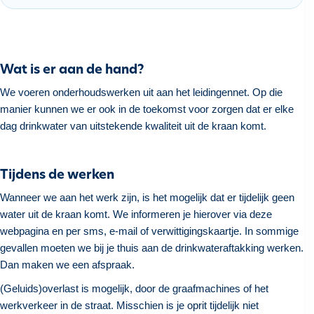
h
o
u
d
Wat is er aan de hand?
g
We voeren onderhoudswerken uit aan het leidingennet. Op die
a
manier kunnen we er ook in de toekomst voor zorgen dat er elke
a
dag drinkwater van uitstekende kwaliteit uit de kraan komt.
n
Tijdens de werken
Wanneer we aan het werk zijn, is het mogelijk dat er tijdelijk geen
water uit de kraan komt. We informeren je hierover via deze
webpagina en per sms, e-mail of verwittigingskaartje. In sommige
gevallen moeten we bij je thuis aan de drinkwateraftakking werken.
Dan maken we een afspraak.
(Geluids)overlast is mogelijk, door de graafmachines of het
werkverkeer in de straat. Misschien is je oprit tijdelijk niet