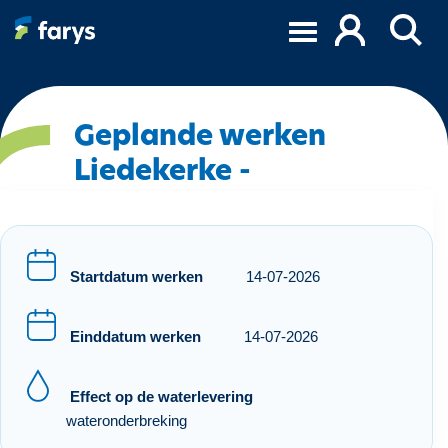
O
v
e
r
s
l
Geplande werken
a
Liedekerke -
a
n
e
n
n
Startdatum werken
14-07-2026
a
a
Einddatum werken
14-07-2026
r
d
e
Effect op de waterlevering
i
wateronderbreking
n