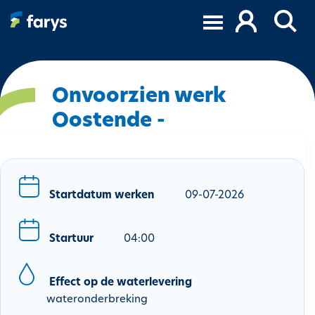
O
v
e
r
s
l
Onvoorzien werk
a
Oostende -
a
n
e
n
n
Startdatum werken
09-07-2026
a
a
Startuur
04:00
r
d
e
Effect op de waterlevering
i
wateronderbreking
n