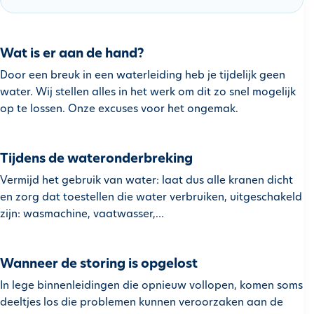
h
o
u
Wat is er aan de hand?
d
Door een breuk in een waterleiding heb je tijdelijk geen
g
water. Wij stellen alles in het werk om dit zo snel mogelijk
a
op te lossen. Onze excuses voor het ongemak.
a
n
Tijdens de wateronderbreking
Vermijd het gebruik van water: laat dus alle kranen dicht
en zorg dat toestellen die water verbruiken, uitgeschakeld
zijn: wasmachine, vaatwasser,…
Wanneer de storing is opgelost
In lege binnenleidingen die opnieuw vollopen, komen soms
deeltjes los die problemen kunnen veroorzaken aan de