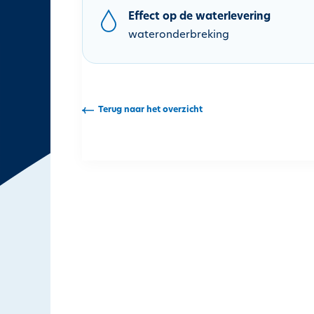
h
Effect op de waterlevering
o
wateronderbreking
u
d
g
a
Terug naar het overzicht
a
n