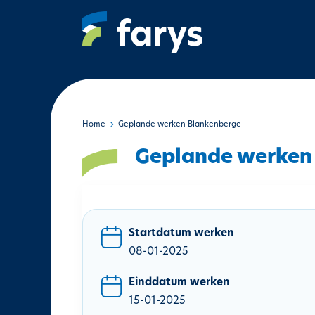
O
v
e
r
s
l
a
a
Home
Geplande werken Blankenberge -
n
Geplande werken 
e
n
n
a
a
Startdatum werken
r
08-01-2025
d
e
Einddatum werken
i
15-01-2025
n