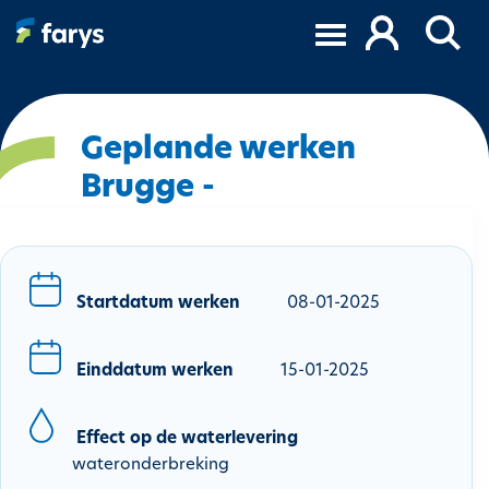
O
v
e
r
s
l
Geplande werken
a
Brugge -
a
n
e
n
n
Startdatum werken
08-01-2025
a
a
Einddatum werken
15-01-2025
r
d
e
Effect op de waterlevering
i
wateronderbreking
n