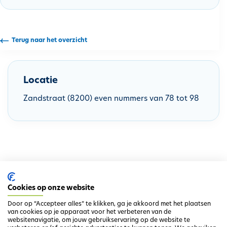
h
o
u
Terug naar het overzicht
d
g
a
Locatie
a
n
Zandstraat (8200) even nummers van 78 tot 98
Cookies op onze website
Door op “Accepteer alles” te klikken, ga je akkoord met het plaatsen
van cookies op je apparaat voor het verbeteren van de
websitenavigatie, om jouw gebruikservaring op de website te