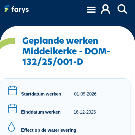
O
v
e
r
s
l
Geplande werken
a
Middelkerke - DOM-
a
132/25/001-D
n
e
n
n
a
Startdatum werken
01-09-2026
a
r
d
Einddatum werken
16-12-2026
e
i
Effect op de waterlevering
n