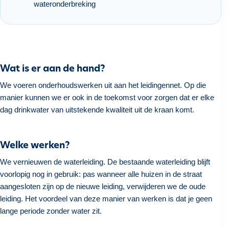
wateronderbreking
h
o
u
d
g
Wat is er aan de hand?
a
a
We voeren onderhoudswerken uit aan het leidingennet. Op die
n
manier kunnen we er ook in de toekomst voor zorgen dat er elke
dag drinkwater van uitstekende kwaliteit uit de kraan komt.
Welke werken?
We vernieuwen de waterleiding. De bestaande waterleiding blijft
voorlopig nog in gebruik: pas wanneer alle huizen in de straat
aangesloten zijn op de nieuwe leiding, verwijderen we de oude
leiding. Het voordeel van deze manier van werken is dat je geen
lange periode zonder water zit.