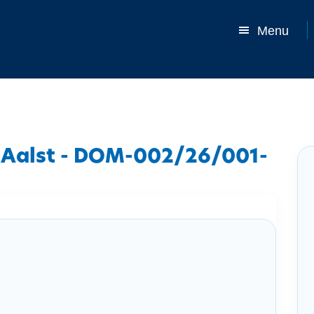
Menu
 Aalst - DOM-002/26/001-