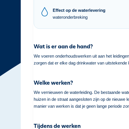
h
Effect op de waterlevering
o
wateronderbreking
u
d
g
a
Wat is er aan de hand?
a
n
We voeren onderhoudswerken uit aan het leidingen
zorgen dat er elke dag drinkwater van uitstekende k
Welke werken?
We vernieuwen de waterleiding. De bestaande waterle
huizen in de straat aangesloten zijn op de nieuwe l
manier van werken is dat je geen lange periode zon
Tijdens de werken