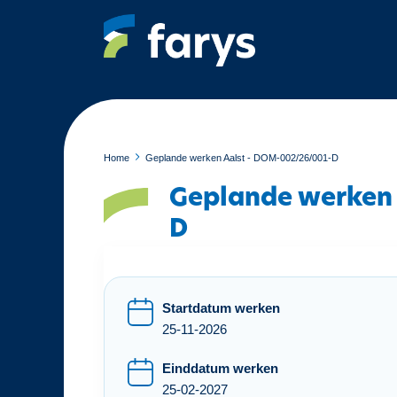
O
v
e
r
s
l
a
a
Home
Geplande werken Aalst - DOM-002/26/001-D
n
Geplande werken
e
n
D
n
a
a
r
Startdatum werken
d
25-11-2026
e
Einddatum werken
i
25-02-2027
n