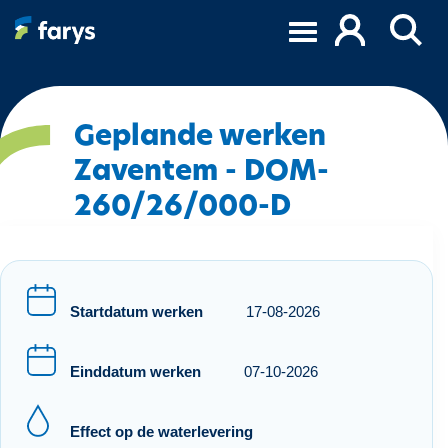
O
v
e
r
s
l
Geplande werken
a
Zaventem - DOM-
a
260/26/000-D
n
e
n
n
a
Startdatum werken
17-08-2026
a
r
d
Einddatum werken
07-10-2026
e
i
Effect op de waterlevering
n