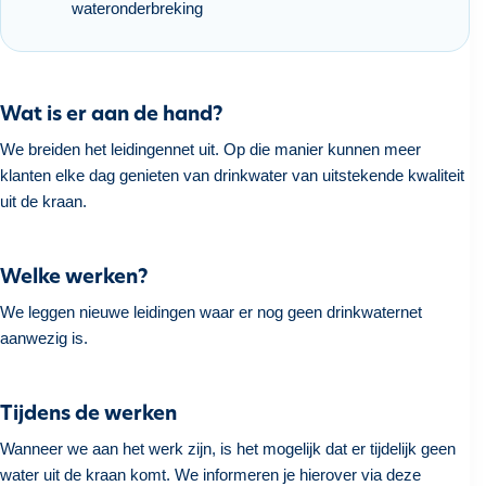
wateronderbreking
h
o
u
d
Wat is er aan de hand?
g
We breiden het leidingennet uit. Op die manier kunnen meer
a
klanten elke dag genieten van drinkwater van uitstekende kwaliteit
a
uit de kraan.
n
Welke werken?
We leggen nieuwe leidingen waar er nog geen drinkwaternet
aanwezig is.
Tijdens de werken
Wanneer we aan het werk zijn, is het mogelijk dat er tijdelijk geen
water uit de kraan komt. We informeren je hierover via deze