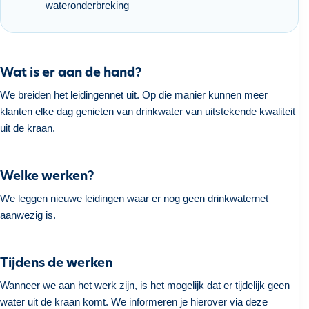
wateronderbreking
h
o
u
d
Wat is er aan de hand?
g
We breiden het leidingennet uit. Op die manier kunnen meer
a
klanten elke dag genieten van drinkwater van uitstekende kwaliteit
a
uit de kraan.
n
Welke werken?
We leggen nieuwe leidingen waar er nog geen drinkwaternet
aanwezig is.
Tijdens de werken
Wanneer we aan het werk zijn, is het mogelijk dat er tijdelijk geen
water uit de kraan komt. We informeren je hierover via deze