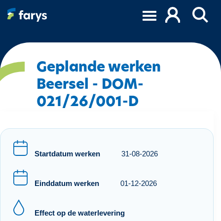
O
v
e
r
s
l
Geplande werken
a
Beersel - DOM-
a
021/26/001-D
n
e
n
n
a
Startdatum werken
31-08-2026
a
r
d
Einddatum werken
01-12-2026
e
i
Effect op de waterlevering
n