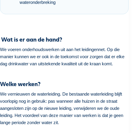
wateronderbreking
h
o
u
d
g
Wat is er aan de hand?
a
a
We voeren onderhoudswerken uit aan het leidingennet. Op die
n
manier kunnen we er ook in de toekomst voor zorgen dat er elke
dag drinkwater van uitstekende kwaliteit uit de kraan komt.
Welke werken?
We vernieuwen de waterleiding. De bestaande waterleiding blijft
voorlopig nog in gebruik: pas wanneer alle huizen in de straat
aangesloten zijn op de nieuwe leiding, verwijderen we de oude
leiding. Het voordeel van deze manier van werken is dat je geen
lange periode zonder water zit.