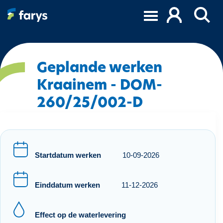
O
v
e
r
s
l
Geplande werken
a
Kraainem - DOM-
a
260/25/002-D
n
e
n
n
a
Startdatum werken
10-09-2026
a
r
d
Einddatum werken
11-12-2026
e
i
Effect op de waterlevering
n