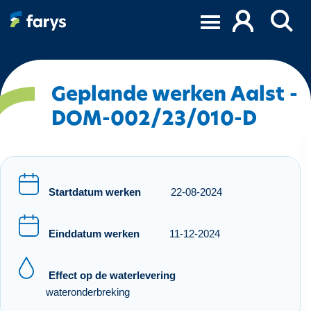
O
v
e
r
s
l
Geplande werken Aalst -
a
DOM-002/23/010-D
a
n
e
n
n
Startdatum werken
22-08-2024
a
a
Einddatum werken
11-12-2024
r
d
e
Effect op de waterlevering
i
wateronderbreking
n