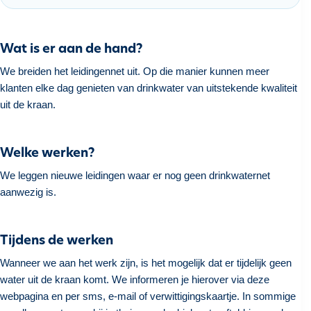
h
o
u
Wat is er aan de hand?
d
We breiden het leidingennet uit. Op die manier kunnen meer
g
klanten elke dag genieten van drinkwater van uitstekende kwaliteit
a
uit de kraan.
a
n
Welke werken?
We leggen nieuwe leidingen waar er nog geen drinkwaternet
aanwezig is.
Tijdens de werken
Wanneer we aan het werk zijn, is het mogelijk dat er tijdelijk geen
water uit de kraan komt. We informeren je hierover via deze
webpagina en per sms, e-mail of verwittigingskaartje. In sommige