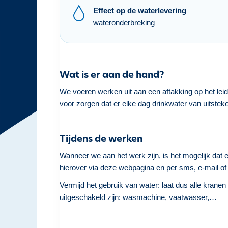
h
Effect op de waterlevering
o
wateronderbreking
u
d
g
a
Wat is er aan de hand?
a
We voeren werken uit aan een aftakking op het lei
n
voor zorgen dat er elke dag drinkwater van uitsteke
Tijdens de werken
Wanneer we aan het werk zijn, is het mogelijk dat e
hierover via deze webpagina en per sms, e-mail of 
Vermijd het gebruik van water: laat dus alle kranen 
uitgeschakeld zijn: wasmachine, vaatwasser,…