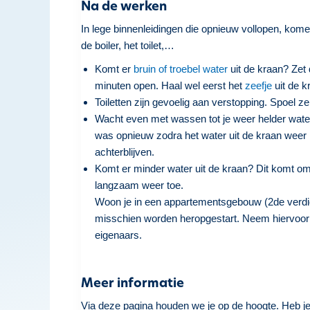
Na de werken
In lege binnenleidingen die opnieuw vollopen, ko
de boiler, het toilet,…
Komt er
bruin of troebel water
uit de kraan? Zet
minuten open. Haal wel eerst het
zeefje
uit de k
Toiletten zijn gevoelig aan verstopping. Spoel z
Wacht even met wassen tot je weer helder wate
was opnieuw zodra het water uit de kraan weer 
achterblijven.
Komt er minder water uit de kraan? Dit komt o
langzaam weer toe.
Woon je in een appartementsgebouw (2de verdiep
misschien worden heropgestart. Neem hiervoor 
eigenaars.
Meer informatie
Via deze pagina houden we je op de hoogte. Heb j