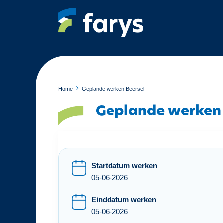
O
v
e
r
s
l
a
a
Home
Geplande werken Beersel -
n
Geplande werken 
e
n
n
a
a
Startdatum werken
r
05-06-2026
d
e
Einddatum werken
i
05-06-2026
n