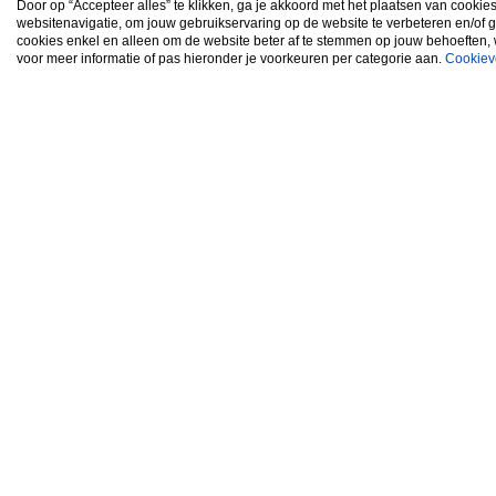
Door op “Accepteer alles” te klikken, ga je akkoord met het plaatsen van cookie
websitenavigatie, om jouw gebruikservaring op de website te verbeteren en/of 
cookies enkel en alleen om de website beter af te stemmen op jouw behoeften,
voor meer informatie of pas hieronder je voorkeuren per categorie aan.
Cookiev
Disclaimer
Priva
F