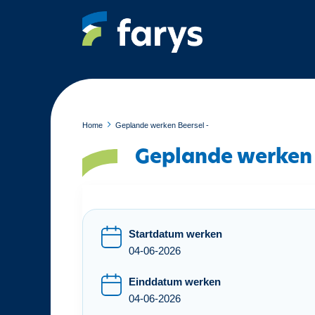
O
v
e
r
s
l
a
a
Home
Geplande werken Beersel -
n
Geplande werken 
e
n
n
a
a
Startdatum werken
r
04-06-2026
d
e
Einddatum werken
i
04-06-2026
n