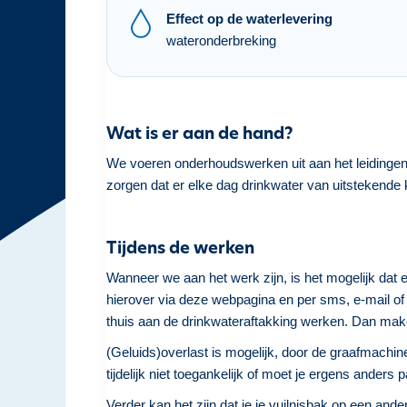
h
Effect op de waterlevering
o
wateronderbreking
u
d
g
a
Wat is er aan de hand?
a
We voeren onderhoudswerken uit aan het leidingen
n
zorgen dat er elke dag drinkwater van uitstekende k
Tijdens de werken
Wanneer we aan het werk zijn, is het mogelijk dat e
hierover via deze webpagina en per sms, e-mail of 
thuis aan de drinkwateraftakking werken. Dan mak
(Geluids)overlast is mogelijk, door de graafmachine
tijdelijk niet toegankelijk of moet je ergens ander
Verder kan het zijn dat je je vuilnisbak op een an