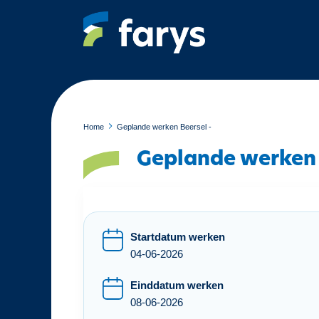
O
v
e
r
s
l
a
a
Home
Geplande werken Beersel -
n
Geplande werken 
e
n
n
a
a
Startdatum werken
r
04-06-2026
d
e
Einddatum werken
i
08-06-2026
n