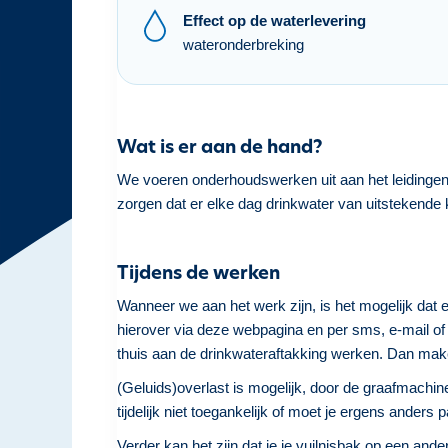
h
Effect op de waterlevering
o
wateronderbreking
u
d
g
a
Wat is er aan de hand?
a
We voeren onderhoudswerken uit aan het leidingen
n
zorgen dat er elke dag drinkwater van uitstekende k
Tijdens de werken
Wanneer we aan het werk zijn, is het mogelijk dat e
hierover via deze webpagina en per sms, e-mail of 
thuis aan de drinkwateraftakking werken. Dan mak
(Geluids)overlast is mogelijk, door de graafmachine
tijdelijk niet toegankelijk of moet je ergens ander
Verder kan het zijn dat je je vuilnisbak op een an