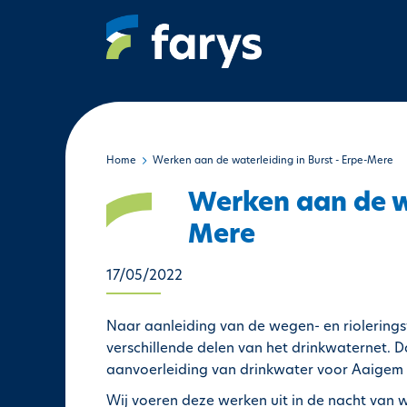
O
v
e
r
s
l
a
a
Home
Werken aan de waterleiding in Burst - Erpe-Mere
n
Werken aan de wa
e
n
Mere
n
a
17/05/2022
a
r
Naar aanleiding van de wegen- en riolerings
d
verschillende delen van het drinkwaternet. 
e
aanvoerleiding van drinkwater voor Aaigem e
i
Wij voeren deze werken uit in de nacht van 
n