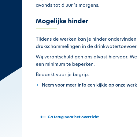
avonds tot 6 uur ‘s morgens.
h
o
u
Mogelijke hinder
d
g
Tijdens de werken kan je hinder ondervinden 
a
drukschommelingen in de drinkwatertoevoer. 
a
n
Wij verontschuldigen ons alvast hiervoor. We 
een minimum te beperken.
Bedankt voor je begrip.
Neem voor meer info een kijkje op onze werk
Ga terug naar het overzicht