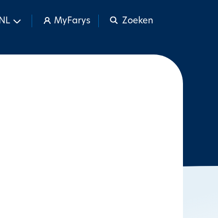
NL
MyFarys
Zoeken