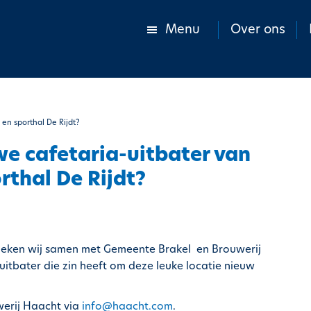
Menu
Over ons
en sporthal De Rijdt?
we cafetaria-uitbater van
thal De Rijdt?
oeken wij samen met Gemeente Brakel
en Brouwerij
itbater die zin heeft om deze leuke locatie nieuw
erij Haacht via
info@haacht.com
.