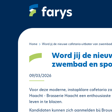
O
v
e
r
s
l
a
a
Home
Word jij de nieuwe cafetaria-uitbater van zwembad 
n
Word jij de nieu
e
n
zwembad en spor
n
a
09/03/2026
a
r
Voor deze moderne, instapklare cafetaria z
d
Haacht - Brasserie Haacht een enthousiaste u
e
leven in te blazen.
i
Kandidaten kunnen zich aanmelden bij Brouw
n